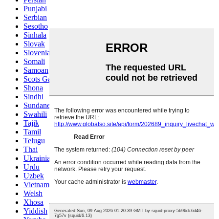
Punjabi
Serbian
Sesotho
Sinhala
Slovak
Slovenian
Somali
Samoan
Scots Gaelic
Shona
Sindhi
Sundanese
Swahili
Tajik
Tamil
Telugu
Thai
Ukrainian
Urdu
Uzbek
Vietnamese
Welsh
Xhosa
Yiddish