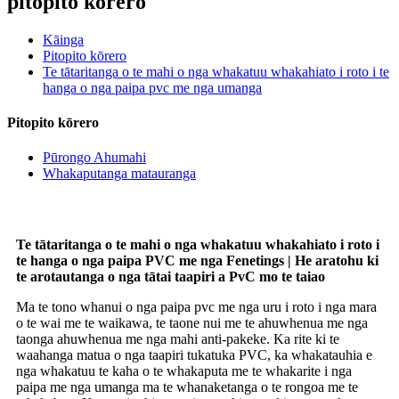
pitopito kōrero
Kāinga
Pitopito kōrero
Te tātaritanga o te mahi o nga whakatuu whakahiato i roto i te
hanga o nga paipa pvc me nga umanga
Pitopito kōrero
Pūrongo Ahumahi
Whakaputanga matauranga
Te tātaritanga o te mahi o nga whakatuu whakahiato i roto i
te hanga o nga paipa PVC me nga Fenetings | He aratohu ki
te arotautanga o nga tātai taapiri a PvC mo te taiao
Ma te tono whanui o nga paipa pvc me nga uru i roto i nga mara
o te wai me te waikawa, te taone nui me te ahuwhenua me nga
taonga ahuwhenua me nga mahi anti-pakeke. Ka rite ki te
waahanga matua o nga taapiri tukatuka PVC, ka whakatauhia e
nga whakatuu te kaha o te whakaputa me te whakarite i nga
paipa me nga umanga ma te whanaketanga o te rongoa me te