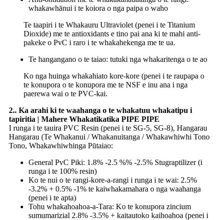
whakawhānui i te koiora o nga paipa o waho
Te taapiri i te Whakauru Ultraviolet (penei i te Titanium
Dioxide) me te antioxidants e tino pai ana ki te mahi anti-
pakeke o PvC i raro i te whakahekenga me te ua.
Te hangangano o te taiao: tutuki nga whakaritenga o te ao
Ko nga huinga whakahiato kore-kore (penei i te raupapa o
te konupora o te konupora me te NSF e inu ana i nga
paerewa wai o te PVC-kai.
2.. Ka arahi ki te waahanga o te whakatuu whakatipu i
tapiritia | Mahere Whakatikatika PIPE PIPE
I runga i te tauira PVC Resin (penei i te SG-5, SG-8), Hangarau
Hangarau (Te Whakanui / Whakanuitanga / Whakawhiwhi Tono
Tono, Whakawhiwhinga Pūtaiao:
General PvC Piki: 1.8% -2.5 %% -2.5% Stugraptilizer (i
runga i te 100% resin)
Ko te nui o te rangi-kore-a-rangi i runga i te wai: 2.5%
-3.2% + 0.5% -1% te kaiwhakamahara o nga waahanga
(penei i te apta)
Tohu whakahoahoa-a-Tara: Ko te konupora zincium
sumumarizial 2.8% -3.5% + kaitautoko kaihoahoa (penei i