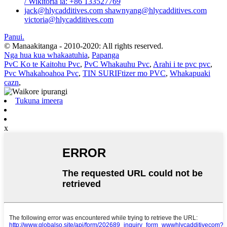
/ Wikitoria ia: +86 133527769
jack@hlycadditives.com shawnyang@hlycadditives.com
victoria@hlycadditives.com
Panui.
© Manaakitanga - 2010-2020: All rights reserved.
Nga hua kua whakaatuhia
,
Papanga
PvC Ko te Kaitohu Pvc
,
PvC Whakauhu Pvc
,
Arahi i te pvc pvc
,
Pvc Whakahoahoa Pvc
,
TIN SURIFtizer mo PVC
,
Whakapuaki
cazn
,
Tukuna imeera
x