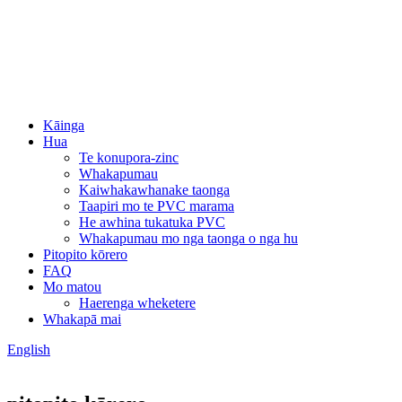
Kāinga
Hua
Te konupora-zinc
Whakapumau
Kaiwhakawhanake taonga
Taapiri mo te PVC marama
He awhina tukatuka PVC
Whakapumau mo nga taonga o nga hu
Pitopito kōrero
FAQ
Mo matou
Haerenga wheketere
Whakapā mai
English