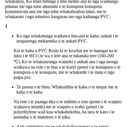
whakahou. Ko tenei tuhinga e tino mohio ana ki nga waahanga
pūtaiao me nga tono ahumahi o te konupora konupora
konumawaia ana me nga tohu whakahoahoa taiao, me te
whakarato i nga tohutoro hangarau mo nga kaihanga PVC.
1
Ko nga whakatunga waikawa tino-pai te kaha: aukati i te
uruparenga mekameka o te aukati PVC
Kei te kaha a PVC Resin ki te kowhai me te haangai na te
tuku i te HCl i te wa e tere ana te tukatuka tere (160-200
℃). Ko te whakaurunga waiariki e aukati ana i nga taonga
waikawa na roto i te hua o te koriri (penei i te konupora o te
konupora o te konupora, me te whakarite i te mata o nga
paipa pvc.
Te pauna o te hinu: Whakaitihia te kaha o te tarque me te
kaha o te kaha
Na roto i te paanga tika o te miihini o roto (penei i te waipiro
waikawa stearite) me te waipiro o waho (penei i te
polyethylene wad kua whakahekehia, ka taea te karo i te
taumaha o te matotoru o te pika.
Anti-ontidation me te whakakahauatanga o te rangi: