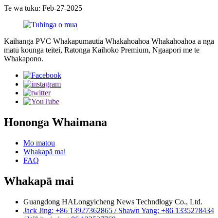
Te wa tuku: Feb-27-2025
Kaihanga PVC Whakapumautia Whakahoahoa Whakahoahoa a nga
matū kounga teitei, Ratonga Kaihoko Premium, Ngaapori me te
Whakapono.
Hononga Whaimana
Mo matou
Whakapā mai
FAQ
Whakapā mai
Guangdong HALongyicheng News Techndlogy Co., Ltd.
Jack Jing: +86 13927362865 / Shawn Yang: +86 1335278434