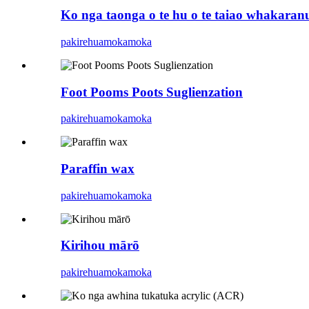
Ko nga taonga o te hu o te taiao whakaran
pakirehua
mokamoka
Foot Pooms Poots Suglienzation
pakirehua
mokamoka
Paraffin wax
pakirehua
mokamoka
Kirihou mārō
pakirehua
mokamoka