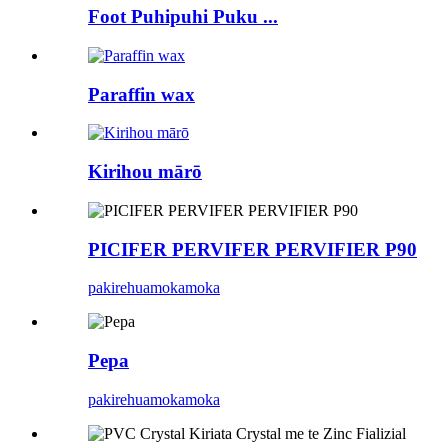
Foot Puhipuhi Puku ...
Paraffin wax
Kirihou mārō
PICIFER PERVIFER PERVIFIER P90
pakirehua
mokamoka
Pepa
pakirehua
mokamoka