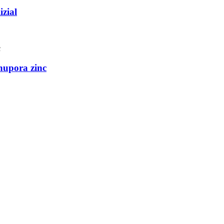
izial
nupora zinc