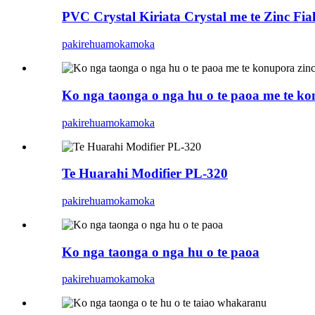
PVC Crystal Kiriata Crystal me te Zinc Fial
pakirehua
mokamoka
Ko nga taonga o nga hu o te paoa me te ko
pakirehua
mokamoka
Te Huarahi Modifier PL-320
pakirehua
mokamoka
Ko nga taonga o nga hu o te paoa
pakirehua
mokamoka