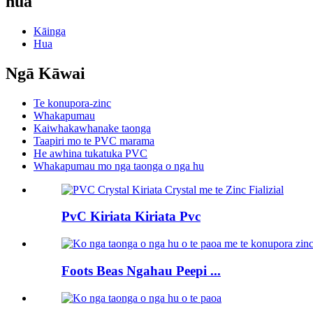
hua
Kāinga
Hua
Ngā Kāwai
Te konupora-zinc
Whakapumau
Kaiwhakawhanake taonga
Taapiri mo te PVC marama
He awhina tukatuka PVC
Whakapumau mo nga taonga o nga hu
PvC Kiriata Kiriata Pvc
Foots Beas Ngahau Peepi ...