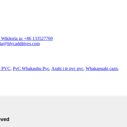
Wikitoria ia: +86 133527769
ia@hlycadditives.com
o PVC
,
PvC Whakauhu Pvc
,
Arahi i te pvc pvc
,
Whakapuaki cazn
,