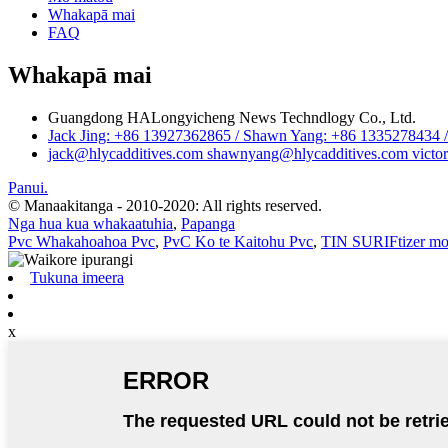
Whakapā mai
FAQ
Whakapā mai
Guangdong HALongyicheng News Techndlogy Co., Ltd.
Jack Jing: +86 13927362865 / Shawn Yang: +86 1335278434 / 
jack@hlycadditives.com shawnyang@hlycadditives.com victor
Panui.
© Manaakitanga - 2010-2020: All rights reserved.
Nga hua kua whakaatuhia
,
Papanga
Pvc Whakahoahoa Pvc
,
PvC Ko te Kaitohu Pvc
,
TIN SURIFtizer m
Tukuna imeera
x