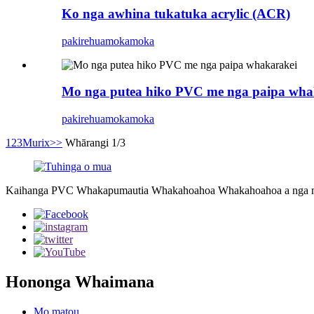
Ko nga awhina tukatuka acrylic (ACR)
pakirehua
mokamoka
Mo nga putea hiko PVC me nga paipa wha
pakirehua
mokamoka
1
2
3
Murix
>>
Whārangi 1/3
Kaihanga PVC Whakapumautia Whakahoahoa Whakahoahoa a nga mat
Hononga Whaimana
Mo matou