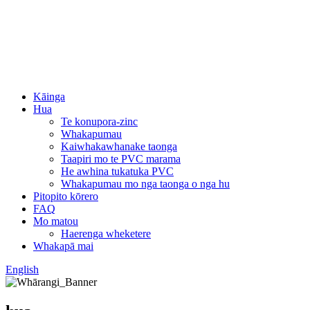
Kāinga
Hua
Te konupora-zinc
Whakapumau
Kaiwhakawhanake taonga
Taapiri mo te PVC marama
He awhina tukatuka PVC
Whakapumau mo nga taonga o nga hu
Pitopito kōrero
FAQ
Mo matou
Haerenga wheketere
Whakapā mai
English